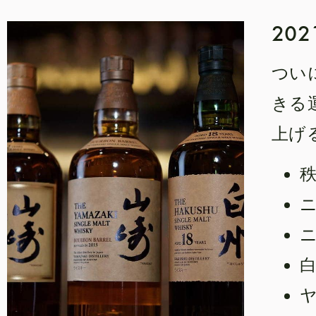
20
つい
きる
上げ
秩
ニ
白