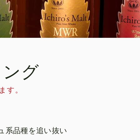
ィング
ます。
ュ系品種を追い抜い