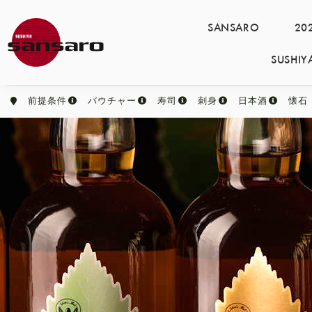
SANSARO
2
SUSH
前提条件
バウチャー
寿司
刺身
日本酒
懐石