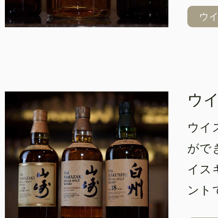
ウ
ウ
ウイ
がで
イス
ント