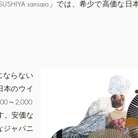
HIYA sansaro」では、希少で高価な
にならない
日本のウイ
～2,000
す。安価な
なジャパニ