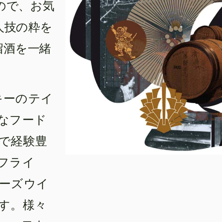
ので、お気
人技の粋を
留酒を一緒
イスキーのテイ
なフード
で経験豊
フライ
ーズウイ
す。様々