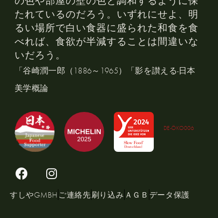
の色や部屋の壁の色と調和するように保
たれているのだろう。いずれにせよ、明
るい場所で白い食器に盛られた和食を食
べれば、食欲が半減することは間違いな
いだろう。
「谷崎潤一郎（1886～1965）「影を讃える-日本
美学概論
DE-ÖKO006
すしやGMBH
ご連絡先
刷り込み
ＡＧＢ
データ保護