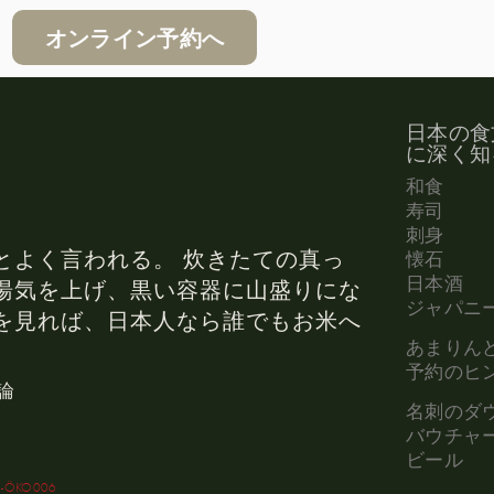
オンライン予約へ
日本の食
に深く知
和食
寿司
刺身
とよく言われる。 炊きたての真っ
懐石
日本酒
湯気を上げ、黒い容器に山盛りにな
ジャパニ
を見れば、日本人なら誰でもお米へ
あまりん
予約のヒ
論
名刺のダ
バウチャ
ビール
E-ÖKO006