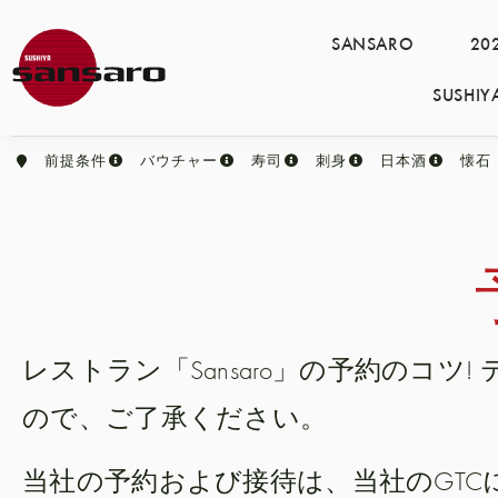
SANSARO
2
SUSH
前提条件
バウチャー
寿司
刺身
日本酒
懐石
レストラン「Sansaro」の予約のコツ!
ので、ご了承ください。
当社の予約および接待は、当社のGT