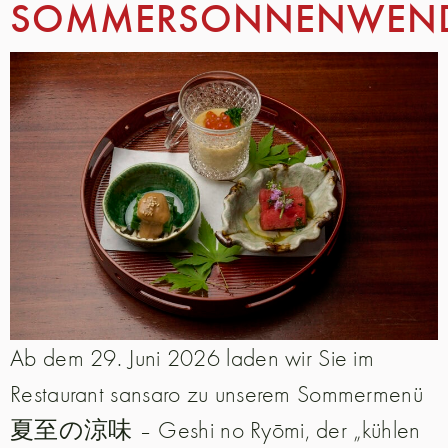
SOMMERSONNENWEN
Ab dem 29. Juni 2026 laden wir Sie im
Restaurant sansaro zu unserem Sommermenü
夏至の涼味 – Geshi no Ryōmi, der „kühlen