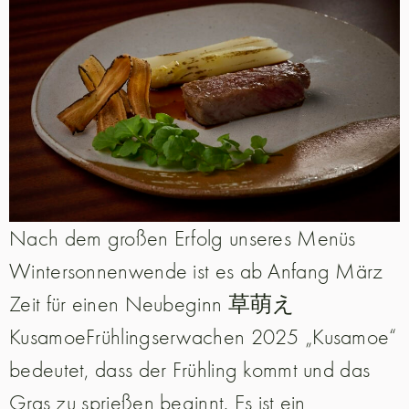
Nach dem großen Erfolg unseres Menüs
Wintersonnenwende ist es ab Anfang März
Zeit für einen Neubeginn 草萌え
KusamoeFrühlingserwachen 2025 „Kusamoe“
bedeutet, dass der Frühling kommt und das
Gras zu sprießen beginnt. Es ist ein