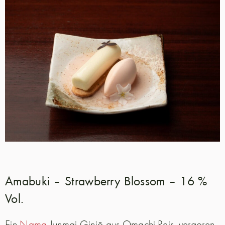
Amabuki – Strawberry Blossom – 16 %
Vol.
Ein
Nama
Junmai Ginjō aus Omachi-Reis, vergoren