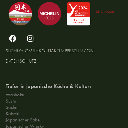
DE-ÖKO006
SUSHIYA GMBH
KONTAKT
IMPRESSUM
AGB
DATENSCHUTZ
Tiefer in japanische Küche & Kultur:
Washoku
Sushi
Sashimi
Kaiseki
Japanischer Sake
Japanischer Whisky