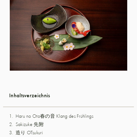
Inhaltsverzeichnis
Haru no Oto春の音 Klang des Frühlings
Sakizuke 先附
造り OTsukuri