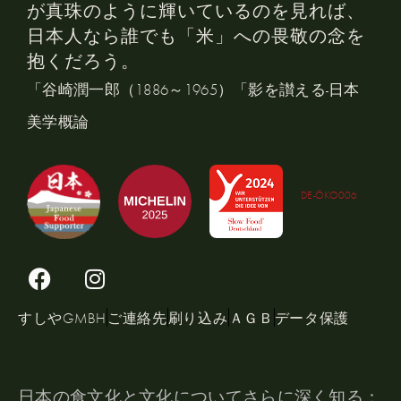
が真珠のように輝いているのを見れば、
日本人なら誰でも「米」への畏敬の念を
抱くだろう。
「谷崎潤一郎（1886～1965）「影を讃える-日本
美学概論
DE-ÖKO006
すしやGMBH
ご連絡先
刷り込み
ＡＧＢ
データ保護
日本の食文化と文化についてさらに深く知る：