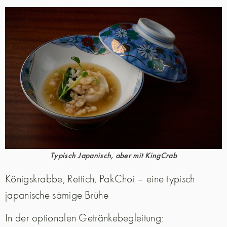
Typisch Japanisch, aber mit KingCrab
Königskrabbe, Rettich, PakChoi – eine typisch
japanische sämige Brühe
In der optionalen Getränkebegleitung: