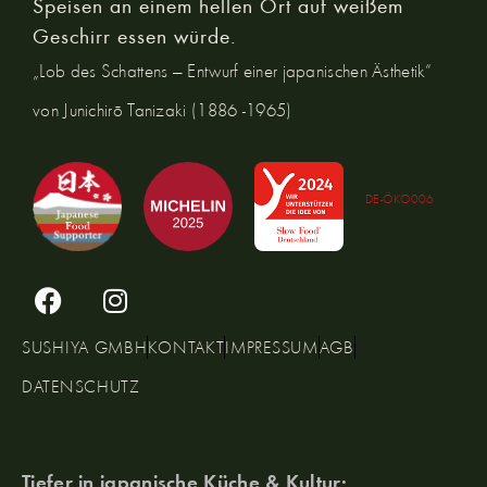
Speisen an einem hellen Ort auf weißem
Geschirr essen würde.
„Lob des Schattens — Entwurf einer japanischen Ästhetik“
von Junichirō Tanizaki (1886 -1965)
DE-ÖKO006
SUSHIYA GMBH
KONTAKT
IMPRESSUM
AGB
DATENSCHUTZ
Tiefer in japanische Küche & Kultur: