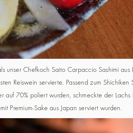
als unser Chefkoch Saito Carpaccio Sashimi aus
ten Reiswein servierte. Passend zum Shichiken S
er auf 70% poliert wurden, schmeckte der Lachs 
 mit Premium-Sake aus Japan serviert wurden.