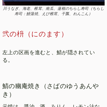
川うなぎ、海老、椎茸、南瓜、蓮根のちらし寿司（ちらし
寿司：鰻蒲焼、えび椎茸、干瓢、れんこん）
弐の枡（にのます）
左上の区画を進むと、鯖が隠されてい
る。
鯖の幽庵焼き（さばのゆうあんや
き）
元焼は、醤油、酒、みりん、レモン汁な