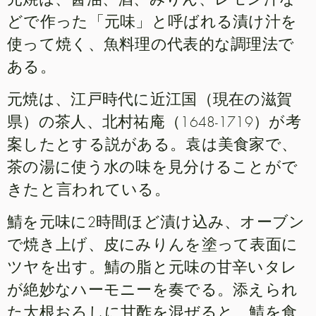
どで作った「元味」と呼ばれる漬け汁を
使って焼く、魚料理の代表的な調理法で
ある。
元焼は、江戸時代に近江国（現在の滋賀
県）の茶人、北村祐庵（1648-1719）が考
案したとする説がある。袁は美食家で、
茶の湯に使う水の味を見分けることがで
きたと言われている。
鯖を元味に2時間ほど漬け込み、オーブン
で焼き上げ、皮にみりんを塗って表面に
ツヤを出す。鯖の脂と元味の甘辛いタレ
が絶妙なハーモニーを奏でる。添えられ
た大根おろしに甘酢を混ぜると、鯖を食