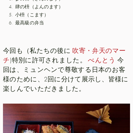
肆の枡（よんのます）
小枡（こます）
最高級の弁当
今回も（私たちの後に
吹寄・弁天のマー
チ
)特別に許可されました。
べんとう
今
回は、ミュンヘンで尊敬する日本のお客
様のために、2回に分けて展示し、皆様に
楽しんでいただきました。