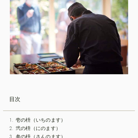
目次
壱の枡（いちのます）
弐の枡（にのます）
参の枡（さんのます）