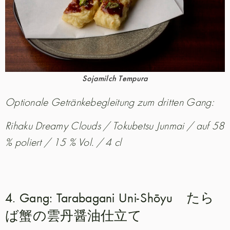
Sojamilch Tempura
Optionale Getränkebegleitung zum dritten Gang:
Rihaku Dreamy Clouds / Tokubetsu Junmai / auf 58
% poliert / 15 % Vol. / 4 cl
4. Gang: Tarabagani Uni-Shōyu たら
ば蟹の雲丹醤油仕立て