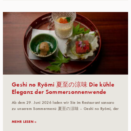
Geshi no Ryōmi 夏至の涼味 Die kühle
Eleganz der Sommersonnenwende
Ab dem 29. Juni 2026 laden wir Sie im Restaurant sansaro
zu unserem Sommermenü 夏至の涼味 – Geshi no Ryōmi, der
MEHR LESEN »