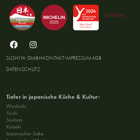
DE-ÖKO006
SUSHIYA GMBH
KONTAKT
IMPRESSUM
AGB
DATENSCHUTZ
Tiefer in japanische Küche & Kultur:
Washoku
Sushi
Sashimi
Kaiseki
Japanischer Sake