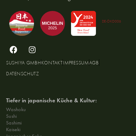
DE-ÖKO006
SUSHIYA GMBH
KONTAKT
IMPRESSUM
AGB
DATENSCHUTZ
Tiefer in japanische Küche & Kultur:
Washoku
Sushi
Sashimi
Kaiseki
Japanischer Sake