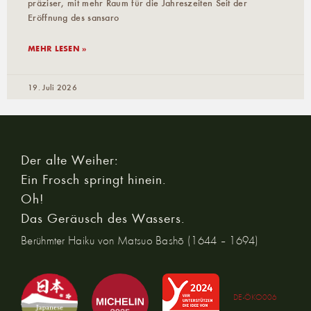
präziser, mit mehr Raum für die Jahreszeiten Seit der
Eröffnung des sansaro
MEHR LESEN »
19. Juli 2026
Der alte Weiher:
Ein Frosch springt hinein.
Oh!
Das Geräusch des Wassers.
Berühmter Haiku von Matsuo Bashō (1644 – 1694)
DE-ÖKO006