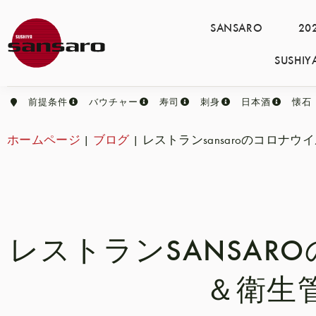
SANSARO
2
SUSH
前提条件
バウチャー
寿司
刺身
日本酒
懐石
ホームページ
|
ブログ
|
レストランsansaroのコロナ
レストランSANSAR
＆衛生