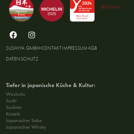
DE-ÖKO006
SUSHIYA GMBH
KONTAKT
IMPRESSUM
AGB
DATENSCHUTZ
Tiefer in japanische Küche & Kultur:
Washoku
Sushi
Sashimi
Kaiseki
Japanischer Sake
Japanischer Whisky