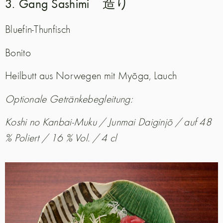
3. Gang Sashimi 造り
Bluefin-Thunfisch
Bonito
Heilbutt aus Norwegen mit Myōga, Lauch
Optionale Getränkebegleitung:
Koshi no Kanbai-Muku / Junmai Daiginjō / auf 48
% Poliert / 16 % Vol. / 4 cl