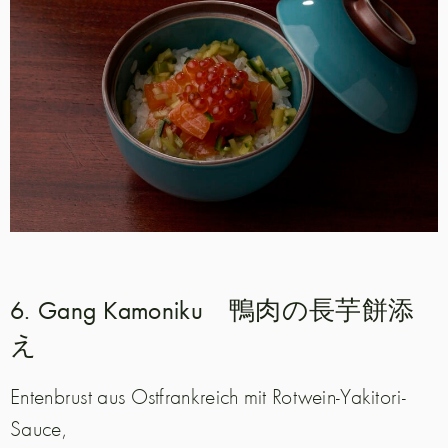
6. Gang Kamoniku 鴨肉の長芋餅添
え
Entenbrust aus Ostfrankreich mit Rotwein-Yakitori-
Sauce,