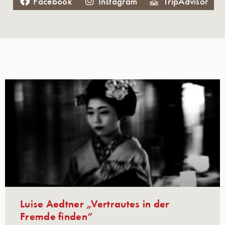
Facebook
Instagram
TripAdvisor
Luise Aedtner „Vertrautes in der
Fremde finden“