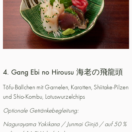
4. Gang Ebi no Hirousu 海老の飛龍頭
Tōfu-Bällchen mit Garnelen, Karotten, Shiitake-Pilzen
und Shio-Kombu, Lotuswurzelchips
Optionale Getränkebegleitung:
Nagurayama Yokikana / Junmai Ginjō / auf 50 %