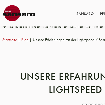
SANSARO
PF
RÄUMLICHKEITEN
GUTSCHEINE
SUSHI
SASHIMI
Startseite
|
Blog
|
Unsere Erfahrungen mit der Lightspeed K Ser
UNSERE ERFAHRU
LIGHTSPEED 
22.02.202