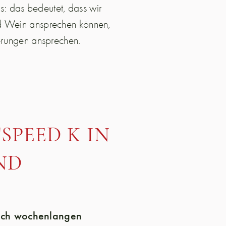
: das bedeutet, dass wir
nd Wein ansprechen können,
ierungen ansprechen.
SPEED K IN
ND
 Nach wochenlangen