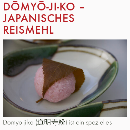
DŌMYŌ-JI-KO –
JAPANISCHES
REISMEHL
Dōmyō-ji-ko (道明寺粉) ist ein spezielles