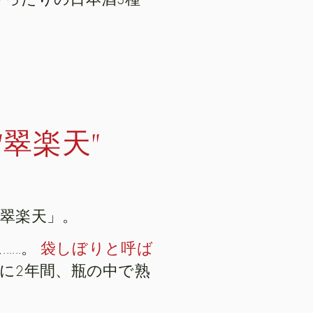
翠楽天"
翠楽天」。
...。
袋しぼりと呼ば
に2年間、瓶の中で熟