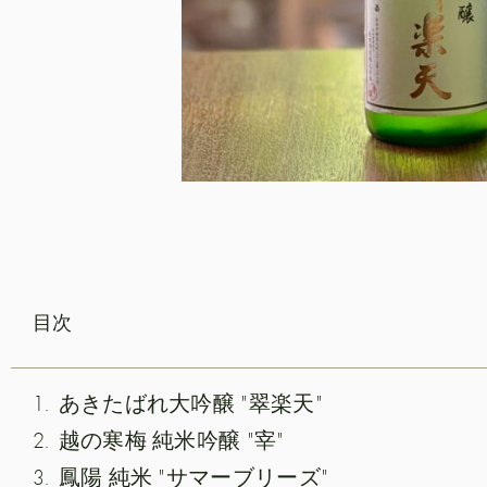
目次
あきたばれ大吟醸 "翠楽天"
越の寒梅 純米吟醸 "宰"
鳳陽 純米 "サマーブリーズ"