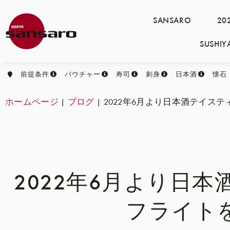
SANSARO
2
SUSH
前提条件
バウチャー
寿司
刺身
日本酒
懐石
ホームページ
|
ブログ
|
2022年6月より日本酒テイス
2022年6月より日
フライト