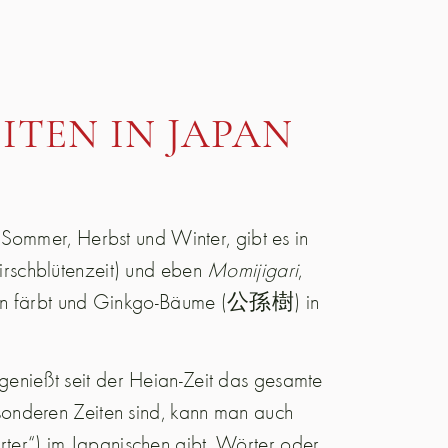
ITEN IN JAPAN
Sommer, Herbst und Winter, gibt es in
irschblütenzeit) und eben
Momijigari
,
önen färbt und Ginkgo-Bäume (公孫樹) in
nießt seit der Heian-Zeit das gesamte
onderen Zeiten sind, kann man auch
er“) im Japanischen gibt, Wörter oder