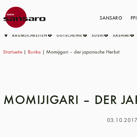
SANSARO
PF
RÄUMLICHKEITEN
GUTSCHEINE
SUSHI
SASHIMI
Startseite
|
Bunka
|
Momijigari – der japanische Herbst
MOMIJIGARI – DER JA
03.10.201