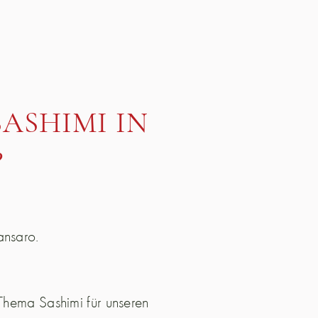
SASHIMI IN
?
ansaro.
 Thema Sashimi für unseren