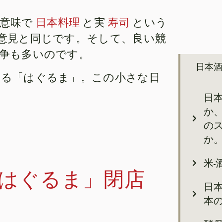
い意味で
日本料理
と実
寿司
という
意見と同じです。そして、良い競
争も多いのです。
日本
ある「はぐるま」。この小さな日
日
か
の
か
米
、「はぐるま」閉店
日
本