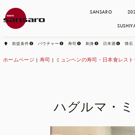
SANSARO
2
SUSH
前提条件
バウチャー
寿司
刺身
日本酒
懐石
ホームページ
|
寿司
|
ミュンヘンの寿司・日本食レスト
ハグルマ・ミ