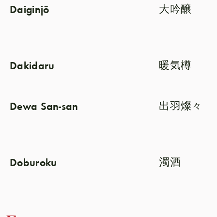
Daiginjō
大吟醸
Dakidaru
暖気樽
Dewa San-san
出羽燦々
Doburoku
濁酒