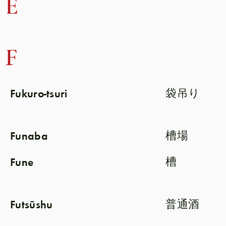
E
F
Fukuro-tsuri
袋吊り
Funaba
槽場
Fune
槽
Futsūshu
普通酒