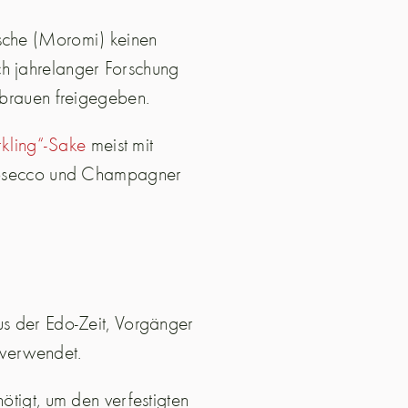
sche (Moromi) keinen
h jahrelanger Forschung
ebrauen freigegeben.
kling“-Sake
meist mit
Prosecco und Champagner
s der Edo-Zeit, Vorgänger
 verwendet.
tigt, um den verfestigten