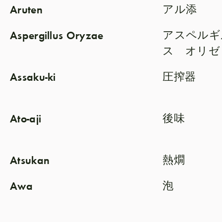
Aruten
アル添
Aspergillus Oryzae
アスペルギ
ス オリゼ
Assaku-ki
圧搾器
Ato-aji
後味
Atsukan
熱燗
Awa
泡