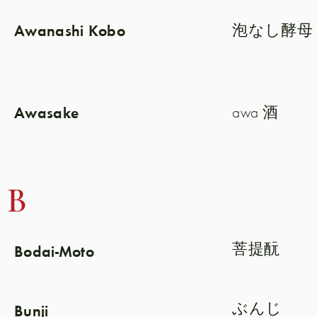
Awanashi Kobo
泡なし酵母
Awasake
awa 酒
B
Bodai-Moto
菩提酛
Bunji
ぶんじ