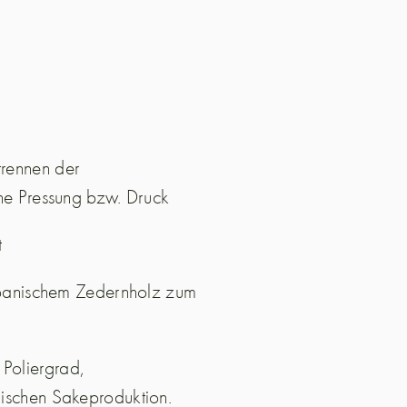
trennen der
hne Pressung bzw. Druck
t
japanischem Zedernholz zum
Poliergrad,
nischen Sakeproduktion.