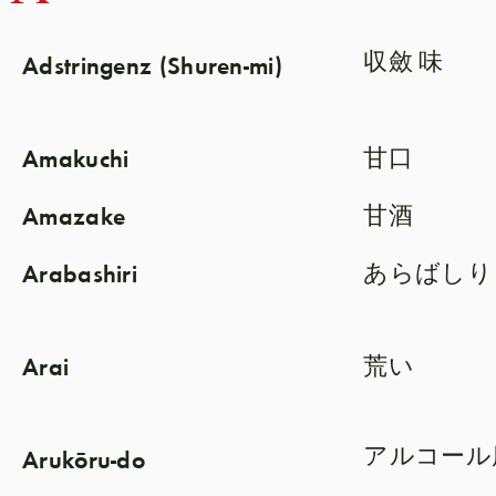
Adstringenz (Shuren-mi)
収斂 味
Amakuchi
甘口
Amazake
甘酒
Arabashiri
あらばしり
Arai
荒い
Arukōru-do
アルコール