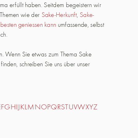
ma erfüllt haben. Seitdem begeistern wir
n Themen wie der
Sake-Herkunft
,
Sake-
besten geniessen kann
umfassende, selbst
ich.
fen. Wenn Sie etwas zum Thema Sake
inden, schreiben Sie uns über unser
E
F
G
H
I
J
K
L
M
N
O
P
Q
R
S
T
U
V
W
X
Y
Z