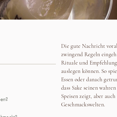
Die gute Nachricht vor
zwingend Regeln eingeha
Rituale und Empfehlunge
auslegen können. So spie
Essen oder danach getru
dass Sake seinen wahre
Speisen zeigt, aber auch 
ben?
Geschmackswelten.
chmeckt?