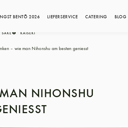
INGST BENTŌ 2026
LIEFERSERVICE
CATERING
BLOG
SAKE
KAISEKI
inken – wie man Nihonshu am besten geniesst
E MAN NIHONSHU
ENIESST