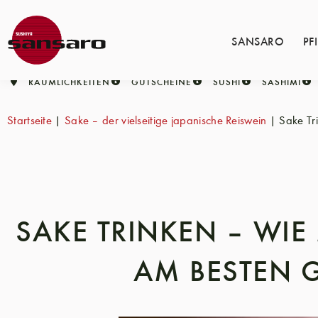
SANSARO
PF
RÄUMLICHKEITEN
GUTSCHEINE
SUSHI
SASHIMI
Startseite
|
Sake – der vielseitige japanische Reiswein
|
Sake Tr
SAKE TRINKEN – WI
AM BESTEN G