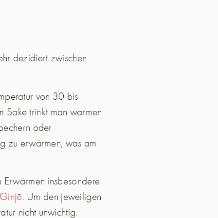
ehr dezidiert zwischen
mperatur von 30 bis
m Sake trinkt man warmen
nbechern oder
htig zu erwärmen, was am
um Erwärmen insbesondere
 Ginjō
. Um den jeweiligen
tur nicht unwichtig.