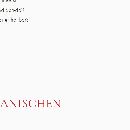
und San-do?
t er haltbar?
PANISCHEN